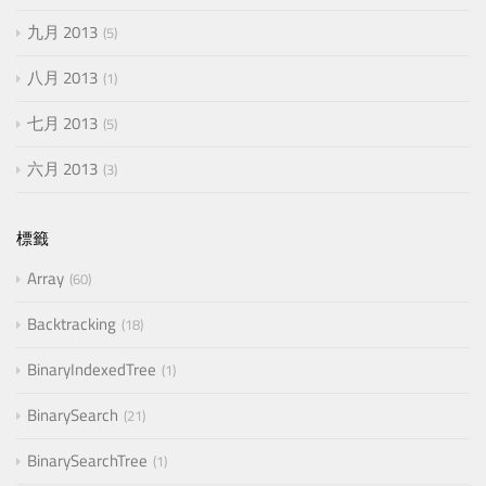
九月 2013
5
八月 2013
1
七月 2013
5
六月 2013
3
標籤
Array
60
Backtracking
18
BinaryIndexedTree
1
BinarySearch
21
BinarySearchTree
1