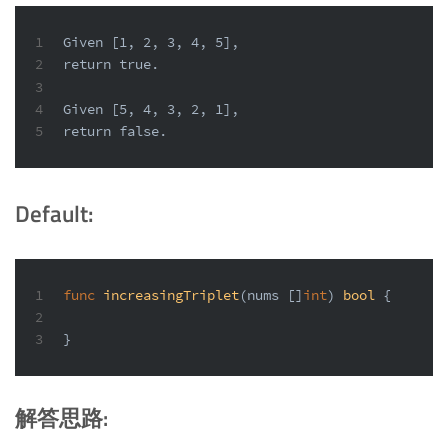
1
Given [1, 2, 3, 4, 5],
2
return true.
3
4
Given [5, 4, 3, 2, 1],
5
return false.
Default:
1
func
increasingTriplet
(nums []
int
)
bool
 {
2
3
}
解答思路: