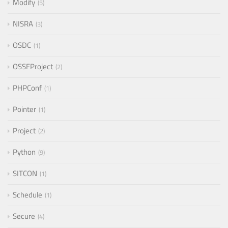
Modify
5
NISRA
3
OSDC
1
OSSFProject
2
PHPConf
1
Pointer
1
Project
2
Python
9
SITCON
1
Schedule
1
Secure
4