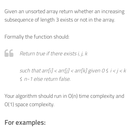
Given an unsorted array return whether an increasing
subsequence of length 3 exists or not in the array.
Formally the function should:
Return true if there exists i, j, k
such that arr[i] < arr[j] < arr[k] given 0 ≤ i < j < k
≤ n-1 else return false.
Your algorithm should run in O(n) time complexity and
O(1) space complexity.
For examples: