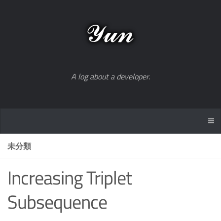
A log about a developer.
未分類
Increasing Triplet
Subsequence