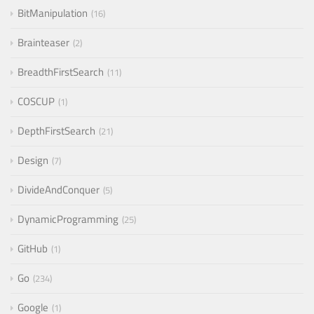
BitManipulation
16
Brainteaser
2
BreadthFirstSearch
11
COSCUP
1
DepthFirstSearch
21
Design
7
DivideAndConquer
5
DynamicProgramming
25
GitHub
1
Go
234
Google
1