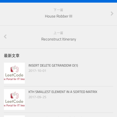
下一篇
House Robber III
上一篇
Reconstruct Itinerary
最新文章
INSERT DELETE GETRANDOM O(1)
2017-10-01
KTH SMALLEST ELEMENT IN A SORTED MATRIX
2017-09-25