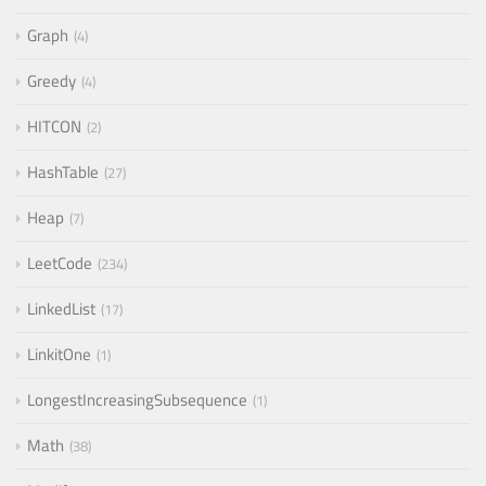
Graph
4
Greedy
4
HITCON
2
HashTable
27
Heap
7
LeetCode
234
LinkedList
17
LinkitOne
1
LongestIncreasingSubsequence
1
Math
38