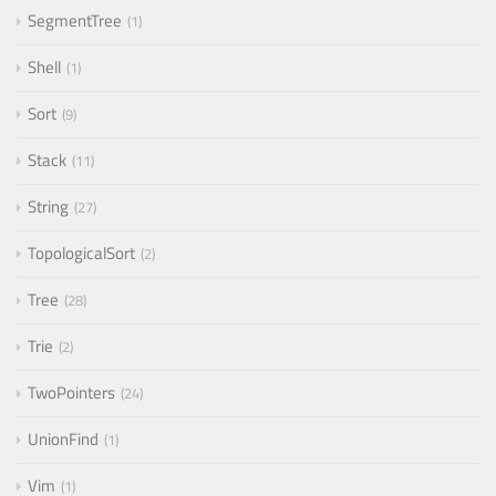
SegmentTree
1
Shell
1
Sort
9
Stack
11
String
27
TopologicalSort
2
Tree
28
Trie
2
TwoPointers
24
UnionFind
1
Vim
1