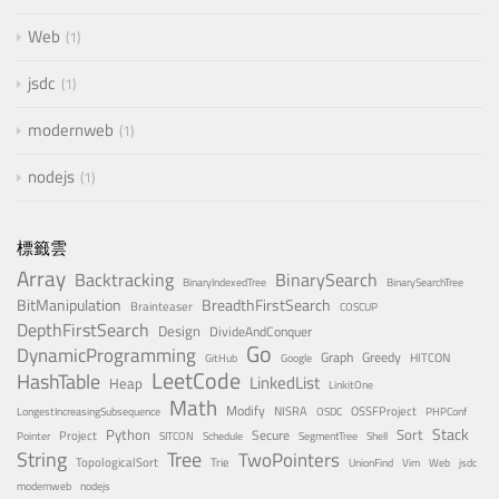
Web
1
jsdc
1
modernweb
1
nodejs
1
標籤雲
Array
Backtracking
BinarySearch
BinaryIndexedTree
BinarySearchTree
BitManipulation
BreadthFirstSearch
Brainteaser
COSCUP
DepthFirstSearch
Design
DivideAndConquer
Go
DynamicProgramming
Graph
Greedy
HITCON
GitHub
Google
LeetCode
HashTable
LinkedList
Heap
LinkitOne
Math
Modify
NISRA
OSSFProject
LongestIncreasingSubsequence
OSDC
PHPConf
Stack
Python
Sort
Secure
Project
Pointer
SITCON
Schedule
SegmentTree
Shell
Tree
String
TwoPointers
TopologicalSort
Trie
UnionFind
Vim
Web
jsdc
modernweb
nodejs