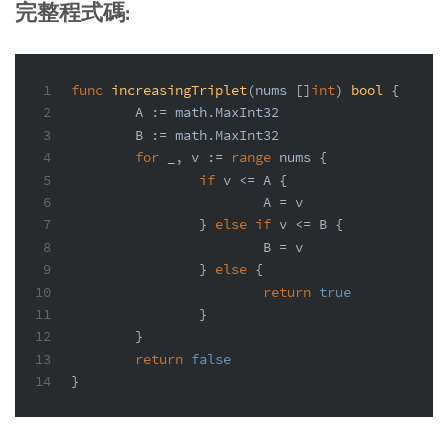
完整程式碼:
1
func
increasingTriplet
(nums []
int
)
bool
 {
2
	A := math.MaxInt32
3
	B := math.MaxInt32
4
for
 _, v := 
range
 nums {
5
if
 v <= A {
6
			A = v
7
		} 
else
if
 v <= B {
8
			B = v
9
		} 
else
 {
10
return
true
11
		}
12
	}
13
return
false
14
}