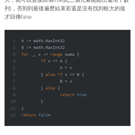
列)，否則到最後遍歷結束若還是沒有找到較大的值
才回傳false
1
A := math.MaxInt32
2
B := math.MaxInt32
3
for
 _, v := 
range
 nums {
4
if
 v <= A {
5
		A = v
6
	} 
else
if
 v <= B {
7
		B = v
8
	} 
else
 {
9
return
true
10
	}
11
}
12
return
false