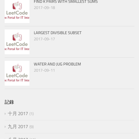
FIND K PAIRS WITH SMALLEST SUMS
2017-09-18
LARGEST DIVISIBLE SUBSET
2017-09-17
WATER AND JUG PROBLEM
2017-09-11
記錄
十月 2017
1
九月 2017
9