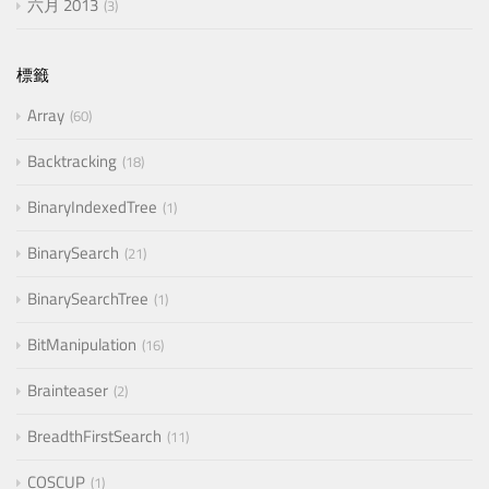
六月 2013
3
標籤
Array
60
Backtracking
18
BinaryIndexedTree
1
BinarySearch
21
BinarySearchTree
1
BitManipulation
16
Brainteaser
2
BreadthFirstSearch
11
COSCUP
1