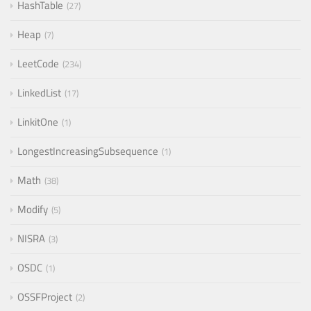
HashTable
27
Heap
7
LeetCode
234
LinkedList
17
LinkitOne
1
LongestIncreasingSubsequence
1
Math
38
Modify
5
NISRA
3
OSDC
1
OSSFProject
2