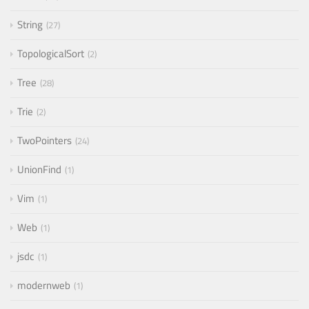
String
27
TopologicalSort
2
Tree
28
Trie
2
TwoPointers
24
UnionFind
1
Vim
1
Web
1
jsdc
1
modernweb
1