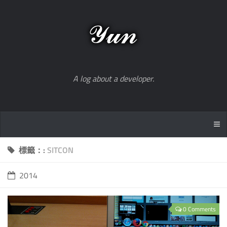
A log about a developer.
標籤：:
SITCON
2014
0 Comments