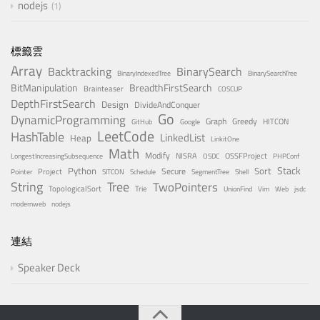
nodejs
1
標籤雲
Array
Backtracking
BinarySearch
BinaryIndexedTree
BinarySearchTree
BitManipulation
BreadthFirstSearch
Brainteaser
COSCUP
DepthFirstSearch
Design
DivideAndConquer
Go
DynamicProgramming
Graph
Greedy
HITCON
GitHub
Google
LeetCode
HashTable
LinkedList
Heap
LinkitOne
Math
Modify
NISRA
OSSFProject
LongestIncreasingSubsequence
OSDC
PHPConf
Stack
Python
Sort
Secure
Project
Pointer
SITCON
Schedule
SegmentTree
Shell
Tree
String
TwoPointers
TopologicalSort
Trie
UnionFind
Vim
Web
jsdc
modernweb
nodejs
連結
Speaker Deck