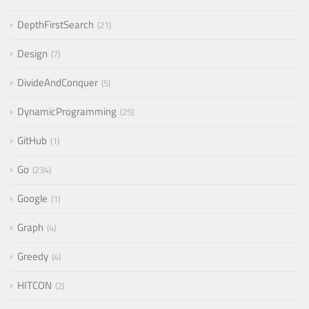
DepthFirstSearch
21
Design
7
DivideAndConquer
5
DynamicProgramming
25
GitHub
1
Go
234
Google
1
Graph
4
Greedy
4
HITCON
2