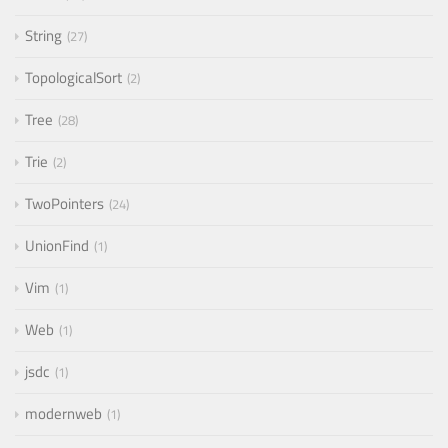
String
27
TopologicalSort
2
Tree
28
Trie
2
TwoPointers
24
UnionFind
1
Vim
1
Web
1
jsdc
1
modernweb
1