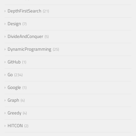
DepthFirstSearch
21
Design
7
DivideAndConquer
5
DynamicProgramming
25
GitHub
1
Go
234
Google
1
Graph
4
Greedy
4
HITCON
2