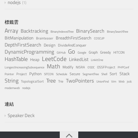
nodejs
1
標籤雲
Array
Backtracking
BinarySearch
BinaryIndexedTree
BinarySearchTree
BitManipulation
BreadthFirstSearch
Brainteaser
COSCUP
DepthFirstSearch
Design
DivideAndConquer
Go
DynamicProgramming
Graph
Greedy
HITCON
GitHub
Google
LeetCode
HashTable
LinkedList
Heap
LinkitOne
Math
Modify
NISRA
OSSFProject
LongestIncreasingSubsequence
OSDC
PHPConf
Stack
Python
Sort
Secure
Project
Pointer
SITCON
Schedule
SegmentTree
Shell
Tree
String
TwoPointers
TopologicalSort
Trie
UnionFind
Vim
Web
jsdc
modernweb
nodejs
連結
Speaker Deck