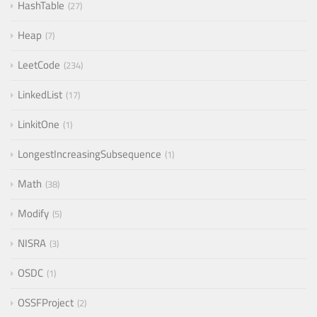
HashTable
27
Heap
7
LeetCode
234
LinkedList
17
LinkitOne
1
LongestIncreasingSubsequence
1
Math
38
Modify
5
NISRA
3
OSDC
1
OSSFProject
2