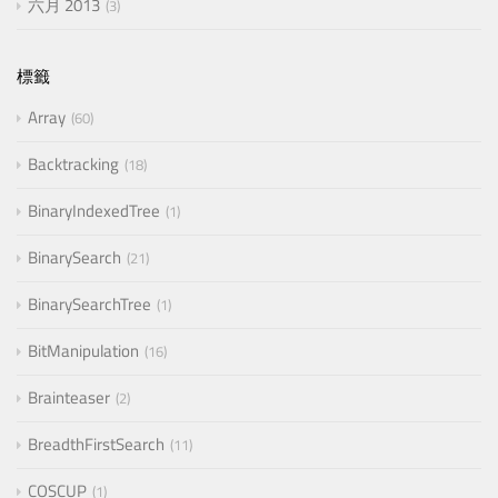
六月 2013
3
標籤
Array
60
Backtracking
18
BinaryIndexedTree
1
BinarySearch
21
BinarySearchTree
1
BitManipulation
16
Brainteaser
2
BreadthFirstSearch
11
COSCUP
1