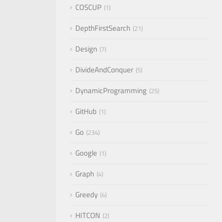
COSCUP
1
DepthFirstSearch
21
Design
7
DivideAndConquer
5
DynamicProgramming
25
GitHub
1
Go
234
Google
1
Graph
4
Greedy
4
HITCON
2