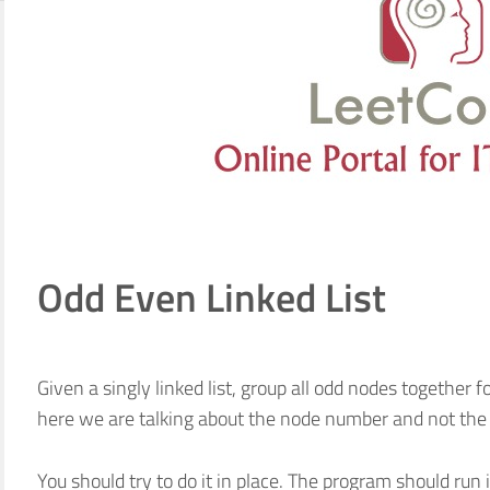
Odd Even Linked List
Given a singly linked list, group all odd nodes together
here we are talking about the node number and not the 
You should try to do it in place. The program should ru