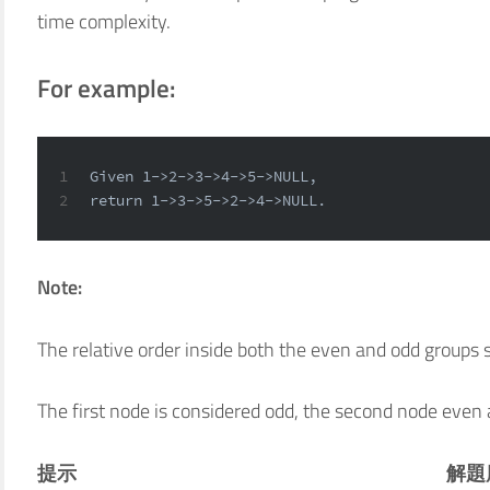
time complexity.
For example:
1
Given 1->2->3->4->5->NULL,
2
return 1->3->5->2->4->NULL.
Note:
The relative order inside both the even and odd groups s
The first node is considered odd, the second node even
提示
解題