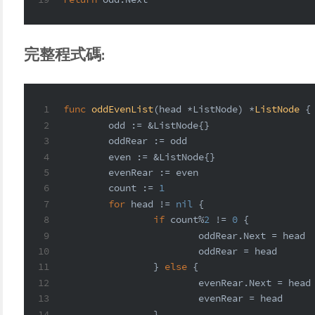
完整程式碼:
1
func
oddEvenList
(head *ListNode)
 *
ListNode
 {
2
	odd := &ListNode{}
3
	oddRear := odd
4
	even := &ListNode{}
5
	evenRear := even
6
	count := 
1
7
for
 head != 
nil
 {
8
if
 count%
2
 != 
0
 {
9
			oddRear.Next = head
10
			oddRear = head
11
		} 
else
 {
12
			evenRear.Next = head
13
			evenRear = head
14
		}