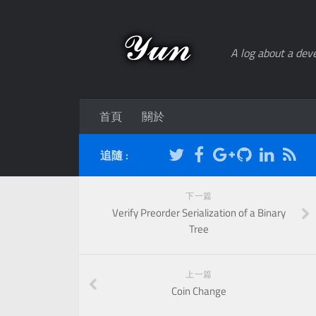
A log about a deve
首頁
關於
追隨 :
下一篇
Verify Preorder Serialization of a Binary
Tree
上一篇
Coin Change