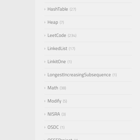
HashTable
27
Heap
7
LeetCode
234
LinkedList
17
LinkitOne
1
LongestIncreasingSubsequence
1
Math
38
Modify
5
NISRA
3
OSDC
1