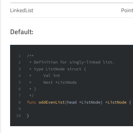
LinkedList
Point
Default:
1
/**
2
 * Definition for singly-linked list.
3
 * type ListNode struct {
4
 *     Val int
5
 *     Next *ListNode
6
 * }
7
 */
8
func
oddEvenList
(head *ListNode)
 *
ListNode
 {
9
10
}