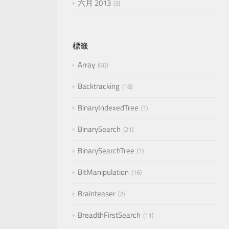
六月 2013
3
標籤
Array
60
Backtracking
18
BinaryIndexedTree
1
BinarySearch
21
BinarySearchTree
1
BitManipulation
16
Brainteaser
2
BreadthFirstSearch
11