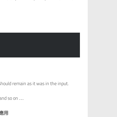
hould remain as it was in the input.
 and so on …
應用