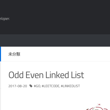
loper.
未分類
Odd Even Linked List
2017-08-20
GO
,
LEETCODE
,
LINKEDLIST