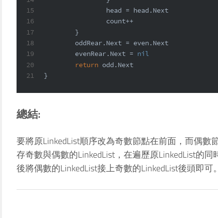
15
		head = head.Next
16
		count++
17
	}
18
	oddRear.Next = even.Next
19
	evenRear.Next = 
nil
20
return
 odd.Next
21
}
總結:
要將原LinkedList順序改為奇數節點在前面，而
存奇數與偶數的LinkedList，在遍歷原LinkedL
後將偶數的LinkedList接上奇數的LinkedList後頭即可