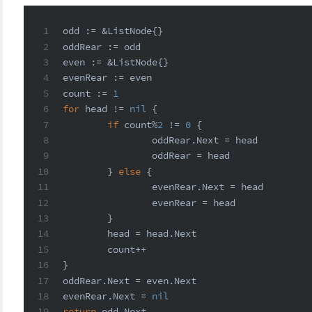
1
odd := &ListNode{}
2
oddRear := odd
3
even := &ListNode{}
4
evenRear := even
5
count := 
1
6
for
 head != 
nil
 {
7
if
 count%
2
 != 
0
 {
8
		oddRear.Next = head
9
		oddRear = head
10
	} 
else
 {
11
		evenRear.Next = head
12
		evenRear = head
13
	}
14
	head = head.Next
15
	count++
16
}
17
oddRear.Next = even.Next
18
evenRear.Next = 
nil
19
return
 odd.Next